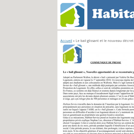
Vous êtes ici
Accueil
» Le bail glissant et le nouveau décret 