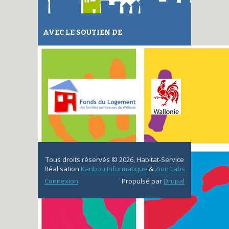
AVEC LE SOUTIEN DE
Remonter en haut de la page
Tous droits réservés © 2026, Habitat-Service
Réalisation
Karibou Informatique
&
Zion Labs
Connexion
Propulsé par
Drupal